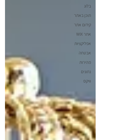
בלוג
תוכן באתר
קידום אתר
אתר WIX
אפליקציות
אבטחה
מהירות
נתונים
וויקס