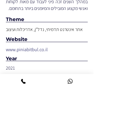
במהלך השנים זכה פיני לעבוד עם מאות לקוחות
ואנשי מקצוע המובילים והמיומנים ביותר בתחומם.
Theme
אתר אינטרנט תדמיתי, נדל"ן, אדריכלות ועיצוב
Website
www.piniabitbul.co.il
Year
2021
Technology
WiX
Result
ערן אתה סופר מיקצועי , קשוב וסבלני , תודה רבה
, אתר מושלם !!!!